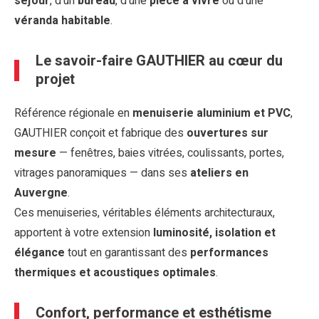
séjour
, d’un
bureau
, d’une
pièce à vivre
ou d’une
véranda habitable
.
Le savoir-faire GAUTHIER au cœur du
projet
Référence régionale en
menuiserie aluminium et PVC
,
GAUTHIER conçoit et fabrique des
ouvertures sur
mesure
— fenêtres, baies vitrées, coulissants, portes,
vitrages panoramiques — dans ses
ateliers en
Auvergne
.
Ces menuiseries, véritables éléments architecturaux,
apportent à votre extension
luminosité, isolation et
élégance
tout en garantissant des
performances
thermiques et acoustiques optimales
.
Confort, performance et esthétisme