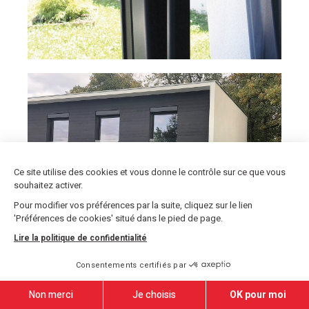
Ce site utilise des cookies et vous donne le contrôle sur ce que vous
souhaitez activer.
Pour modifier vos préférences par la suite, cliquez sur le lien
'Préférences de cookies' situé dans le pied de page.
Lire la politique de confidentialité
Consentements certifiés par
Non merci
Je choisis
OK pour moi
Nous trouver
Demande de devis
Brochures