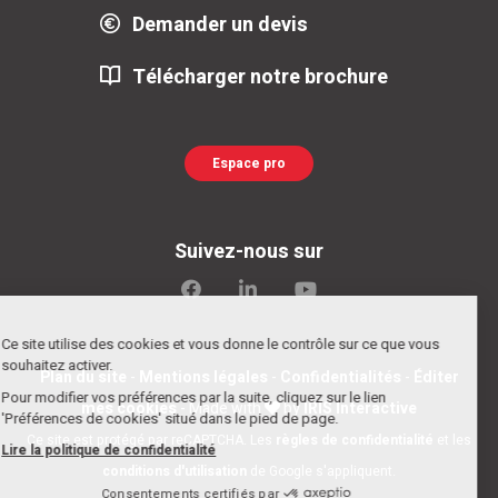
Demander un devis
Télécharger notre brochure
Espace pro
Suivez-nous sur
Ce site utilise des cookies et vous donne le contrôle sur ce que vous
souhaitez activer.
Plan du site
-
Mentions légales
-
Confidentialités
-
Éditer
Pour modifier vos préférences par la suite, cliquez sur le lien
mes cookies
- Made with
by
IRIS Interactive
'Préférences de cookies' situé dans le pied de page.
Ce site est protégé par reCAPTCHA. Les
règles de confidentialité
et les
Lire la politique de confidentialité
conditions d'utilisation
de Google s'appliquent.
Consentements certifiés par