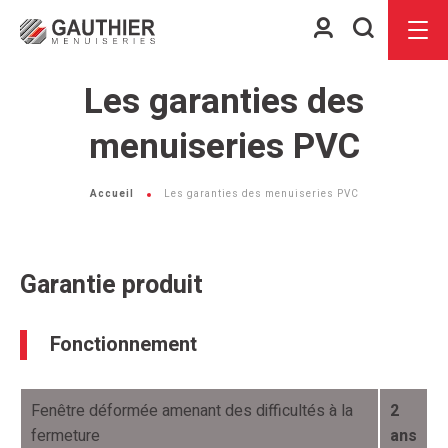
Espace
Je
Menu
client
recherch
Les garanties des
menuiseries PVC
Accueil
Les garanties des menuiseries PVC
Garantie produit
Fonctionnement
Fenêtre déformée amenant des difficultés à la
2
fermeture
ans