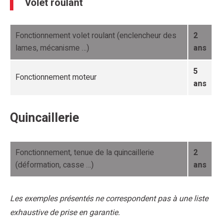
Volet roulant
Fonctionnement volet roulant (enclencheur des
2
lames, mécanisme …)
ans
5
Fonctionnement moteur
ans
Quincaillerie
Fonctionnement, tenue de la quincaillerie
2
(déformation, casse …)
ans
Les exemples présentés ne correspondent pas à une liste
exhaustive de prise en garantie.