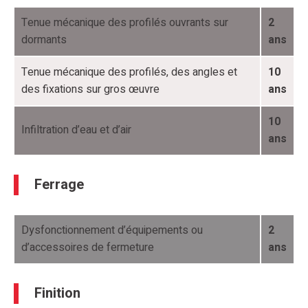
Tenue mécanique des profilés ouvrants sur
2
dormants
ans
Tenue mécanique des profilés, des angles et
10
des fixations sur gros œuvre
ans
10
Infiltration d’eau et d’air
ans
Ferrage
Dysfonctionnement d’équipements ou
2
d’accessoires de fermeture
ans
Finition