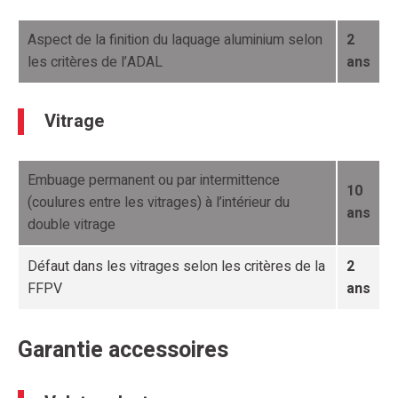
Aspect de la finition du laquage aluminium selon
2
les critères de l’ADAL
ans
Vitrage
Embuage permanent ou par intermittence
10
(coulures entre les vitrages) à l’intérieur du
ans
double vitrage
Défaut dans les vitrages selon les critères de la
2
FFPV
ans
Garantie accessoires