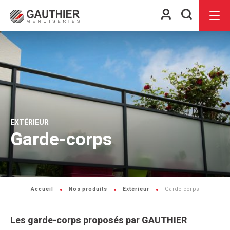
Espace
Je
Menu
client
recherch
EXTÉRIEUR
Garde-corps
Accueil
Nos produits
Extérieur
Garde-corps
Les garde-corps proposés par GAUTHIER