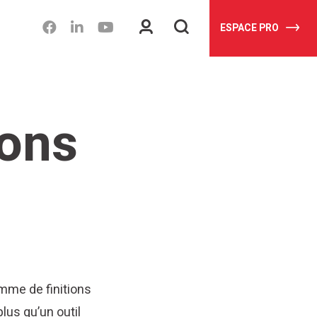
Espace
Je
ESPACE PRO
client
recherche
lons
mme de finitions
plus qu’un outil