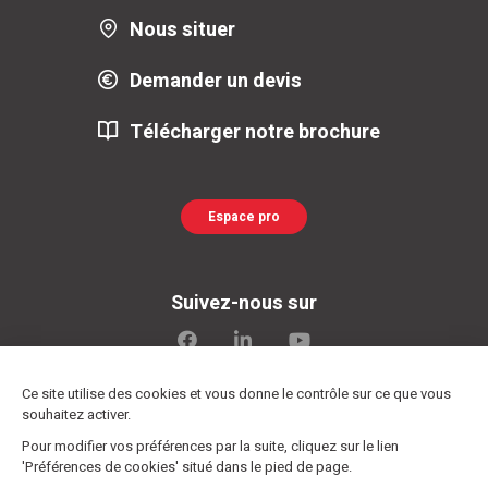
Nous situer
Demander un devis
Télécharger notre brochure
Espace pro
Suivez-nous sur
Ce site utilise des cookies et vous donne le contrôle sur ce que vous
souhaitez activer.
Plan du site
-
Mentions légales
-
Confidentialités
-
Éditer
Pour modifier vos préférences par la suite, cliquez sur le lien
mes cookies
- Made with
by
IRIS Interactive
'Préférences de cookies' situé dans le pied de page.
Ce site est protégé par reCAPTCHA. Les
règles de confidentialité
et les