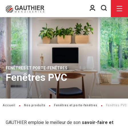
Espace
Je
Menu
client
recherch
FENÊTRES ET PORTE-FENÊTRES
Fenêtres PVC
Accueil
Nos produits
Fenêtres et porte-fenêtres
Fenêtres PVC
GAUTHIER emploie le meilleur de son
savoir-faire et