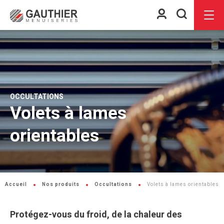
Espace
Je
Menu
client
recherch
OCCULTATIONS
Volets à lames
orientables
Accueil
Nos produits
Occultations
Volets à lames orientables
Protégez-vous du froid, de la chaleur des