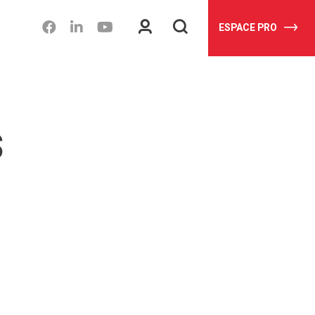
Espace
Je
ESPACE PRO
client
recherche
s