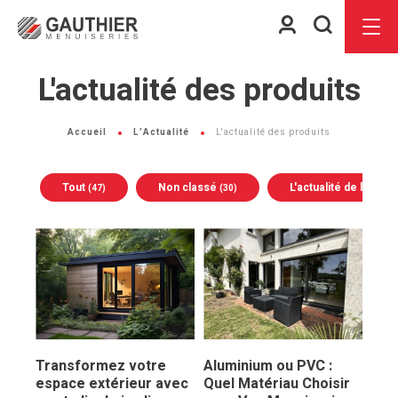
Espace
Je
Menu
client
recherch
L'actualité des produits
Accueil
L’Actualité
L'actualité des produits
Tout
Non classé
L'actualité de la soc
(47)
(30)
Transformez votre
Aluminium ou PVC :
espace extérieur avec
Quel Matériau Choisir