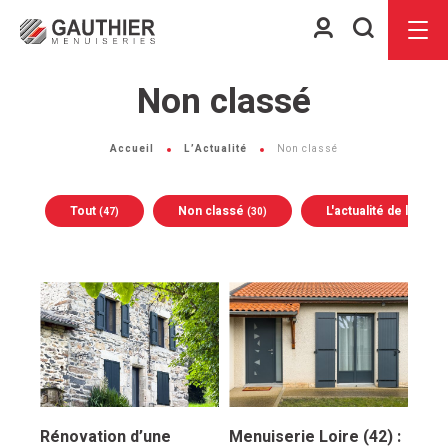
Espace
Je
Menu
client
recherch
Non classé
Accueil
L’Actualité
Non classé
Tout
Non classé
L'actualité de la soc
(47)
(30)
Rénovation d’une
Menuiserie Loire (42) :